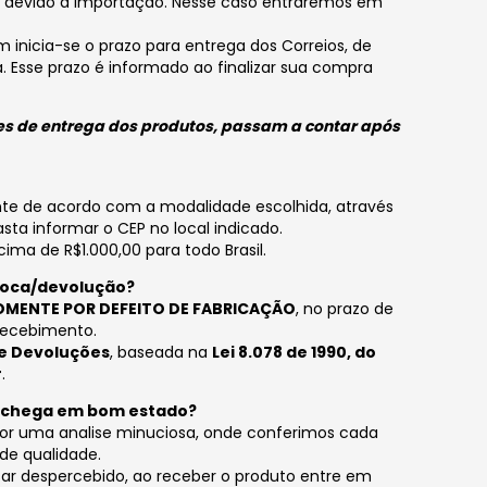
devido a importação. Nesse caso entraremos em
inicia-se o prazo para entrega dos Correios, de
 Esse prazo é informado ao finalizar sua compra
s de entrega dos produtos, passam a contar após
te de acordo com a modalidade escolhida, através
asta informar o CEP no local indicado.
cima de R$1.000,00 para todo Brasil.
troca/devolução?
OMENTE POR DEFEITO DE FABRICAÇÃO
, no prazo de
 recebimento.
 e Devoluções
, baseada na
Lei 8.078 de 1990, do
r
.
o chega em bom estado?
or uma analise minuciosa, onde conferimos cada
 de qualidade.
ar despercebido, ao receber o produto entre em