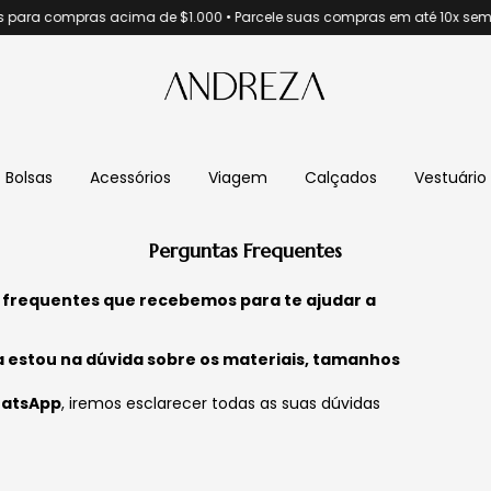
ara compras acima de $1.000 • Parcele suas compras em até 10x sem juro
Bolsas
Acessórios
Viagem
Calçados
Vestuário
Perguntas Frequentes
 frequentes que recebemos para te ajudar a
a estou na dúvida sobre os materiais, tamanhos
atsApp
, iremos esclarecer todas as suas dúvidas