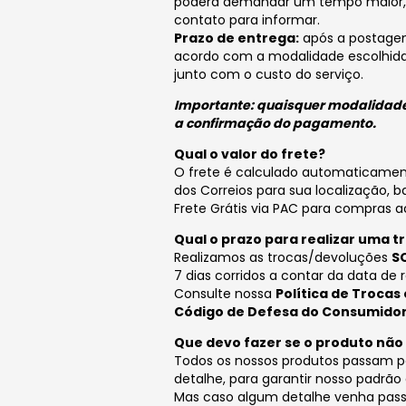
poderá demandar um tempo maior, 
contato para informar.
Prazo de entrega:
após a postagem 
acordo com a modalidade escolhida.
junto com o custo do serviço.
Importante: quaisquer modalidade
a confirmação do pagamento.
Qual o valor do frete?
O frete é calculado automaticamen
dos Correios para sua localização, b
Frete Grátis via PAC para compras a
Qual o prazo para realizar uma 
Realizamos as trocas/devoluções
S
7 dias corridos a contar da data de
Consulte nossa
Política de Trocas
Código de Defesa do Consumido
Que devo fazer se o produto nã
Todos os nossos produtos passam p
detalhe, para garantir nosso padrão
Mas caso algum detalhe venha pass